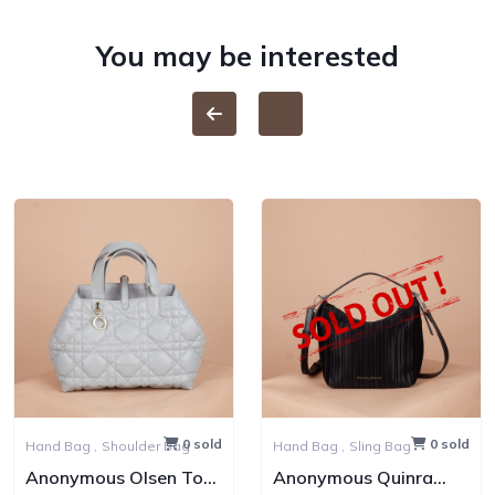
You may be interested
0 sold
0 sold
Hand Bag ,
Shoulder Bag
Hand Bag ,
Sling Bag
Anonymous Olsen Tote
Anonymous Quinra