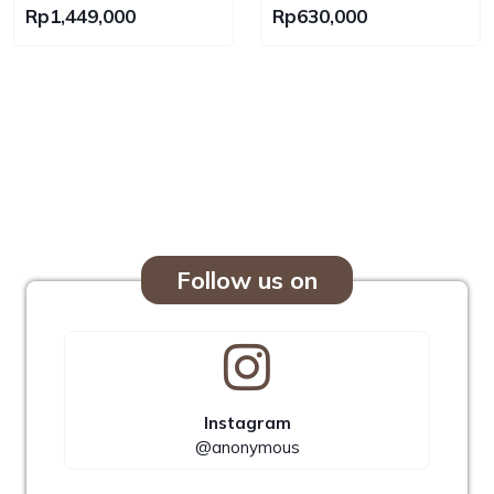
Bag Lamskin No Brand
Nylon Bag
Rp1,449,000
Rp630,000
Follow us on
Instagram
@anonymous