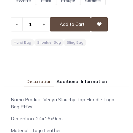
BWhite
Black
Etoupe
Caramel
-
+
Add to Cart
Hand Bag
Shoulder Bag
Sling Bag
Description
Additional Information
Nama Produk : Veeya Slouchy Top Handle Togo
Bag PHW
Dimention :24x16x9cm
Material : Togo Leather