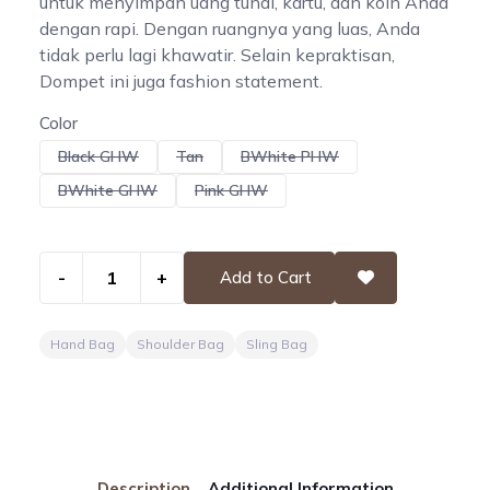
untuk menyimpan uang tunai, kartu, dan koin Anda
dengan rapi. Dengan ruangnya yang luas, Anda
tidak perlu lagi khawatir. Selain kepraktisan,
Dompet ini juga fashion statement.
Color
Black GHW
Tan
BWhite PHW
BWhite GHW
Pink GHW
-
+
Add to Cart
Hand Bag
Shoulder Bag
Sling Bag
Description
Additional Information