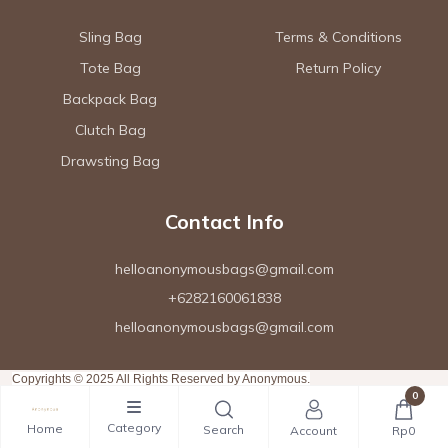
Sling Bag
Terms & Conditions
Tote Bag
Return Policy
Backpack Bag
Clutch Bag
Drawsting Bag
Contact Info
helloanonymousbags@gmail.com
+6282160061838
helloanonymousbags@gmail.com
Copyrights © 2025 All Rights Reserved by Anonymous.
0
Category
Home
Search
Account
Rp0