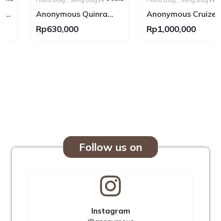
Anonymous Quinra
Anonymous Cruize
Nylon Bag
Swift Leather No Brand
Rp630,000
Rp1,000,000
Follow us on
Instagram