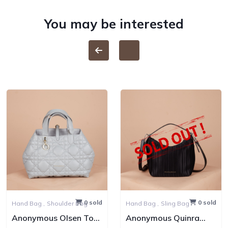
You may be interested
0 sold
0 sold
Hand Bag ,
Shoulder Bag
Hand Bag ,
Sling Bag
Anonymous Olsen Tote
Anonymous Quinra