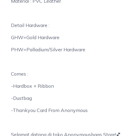
Material : PVC Leather
Detail Hardware :
GHW=Gold Hardware
PHW=Palladium/Silver Hardware
Comes :
-Hardbox + Ribbon
-Dustbag
-Thankyou Card From Anonymous
Selamat datang di toko Anonymousbags Store!💕