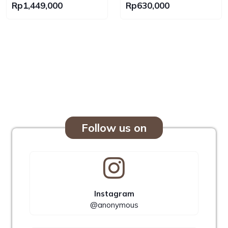
Bag Lamskin No Brand
Nylon Bag
Rp1,449,000
Rp630,000
Follow us on
Instagram
@anonymous