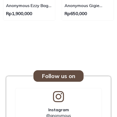
Sling Bag ,
Backpack Bag
Anonymous Ezzy Bag
Anonymous Gigie
2420 Swift Leather No
Nylon Bag No Brand
Rp1,900,000
Rp650,000
Brand
Follow us on
Instagram
@anonymous