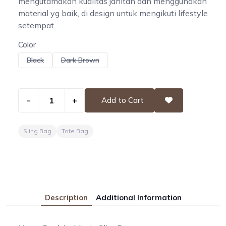
mengutamakan kualitas jahitan dan menggunakan
material yg baik, di design untuk mengikuti lifestyle
setempat.
Color
Black
Dark Brown
-
+
Add to Cart
Sling Bag
Tote Bag
Description
Additional Information