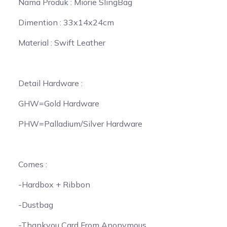
Nama Produk : Miorie SlingBag
Dimention : 33x14x24cm
Material : Swift Leather
Detail Hardware :
GHW=Gold Hardware
PHW=Palladium/Silver Hardware
Comes :
-Hardbox + Ribbon
-Dustbag
-Thankyou Card From Anonymous