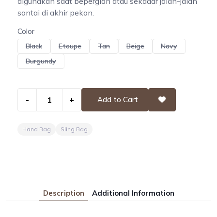
digunakan saat bepergian atau sekadar jalan-jalan
santai di akhir pekan.
Color
Black
Etoupe
Tan
Beige
Navy
Burgundy
-
+
Add to Cart
Hand Bag
Sling Bag
Description
Additional Information