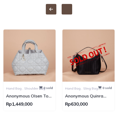
0 sold
0 sold
Hand Bag ,
Shoulder Bag
Hand Bag ,
Sling Bag
Anonymous Olsen Tote
Anonymous Quinra
Bag Lamskin No Brand
Nylon Bag
Rp1,449,000
Rp630,000