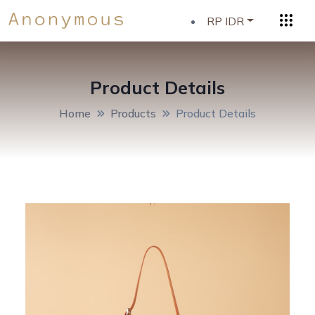
RP IDR
Product Details
Home
Products
Product Details