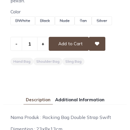
pekan.
Color
BWhite
Black
Nude
Tan
Silver
-
+
Add to Cart
Hand Bag
Shoulder Bag
Sling Bag
Description
Additional Information
Nama Produk : Rocking Bag Double Strap Swift
Dimention : 23x8x13cm