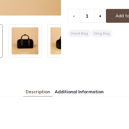
-
+
Add to
Hand Bag
Sling Bag
Description
Additional Information