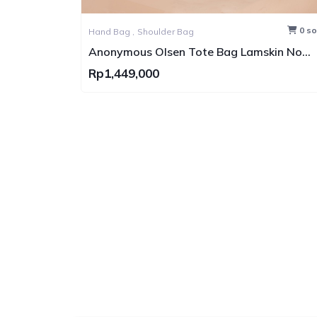
2 sold
0 so
Hand Bag ,
Shoulder Bag
ned
Anonymous Olsen Tote Bag Lamskin No
Brand
Rp1,449,000