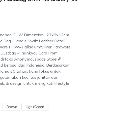
Handbag GHW Dimention : 23x8x12cm
ide Bag+Handle Swift Leather Detail
ware PHW=Palladium/Silver Hardware
-Dustbag -Thankyou Card From
di toko Anonymousbags Store!💕
berasal dari Indonesia. Berdasarkan
lama 30 tahun, kami fokus untuk
utamakan kualitas jahitan dan
, di design untuk mengikuti lifestyle
Brown
LightGreen