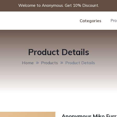
Welcome to Anonymous. Get 10% Discount.
Pro
Categories
Product Details
Home
Products
Product Details
Anonymous Miko Fur