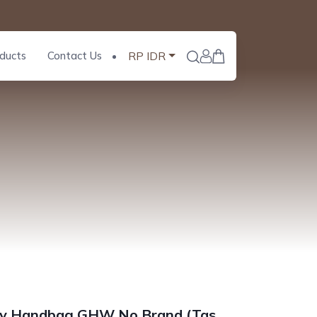
ducts
Contact Us
RP IDR
ry Handbag GHW No Brand (Tas