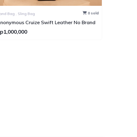
0 sold
Hand Bag ,
Sling Bag
Hand Bag ,
nonymous Cruize Swift Leather No Brand
Anonymous
No Brand
p1,000,000
Rp1,900,