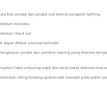
a foto produk dan produk real karena pengaruh lighting.
ebelum transaksi.
sebelum check out.
ak dapat ditukar size/warna/model.
elengkapan produk dan pastikan barang yang diterima denga
omplain,Video unboxing wajib dari awal paket diterima atau 
mberikan rating bintang apabila ada masalah pada paket yan