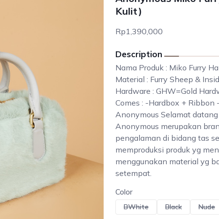
Kulit)
Rp1,390,000
Description
Nama Produk : Miko Furry 
Material : Furry Sheep & Ins
Hardware : GHW=Gold Hard
Comes : -Hardbox + Ribbon 
Anonymous Selamat datang 
Anonymous merupakan brand 
pengalaman di bidang tas se
memproduksi produk yg meng
menggunakan material yg baik
setempat.
Color
BWhite
Black
Nude