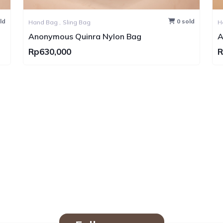
ld
0 sold
Hand Bag ,
Sling Bag
Anonymous Quinra Nylon Bag
A
Rp630,000
R