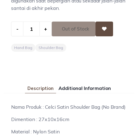
digunakan saat bepergian atau sekadar jalan-jalan
santai di akhir pekan.
-
+
Out of Stock
Hand Bag
Shoulder Bag
Description
Additional Information
Nama Produk : Celci Satin Shoulder Bag (No Brand)
Dimention : 27x10x16cm
Material : Nylon Satin