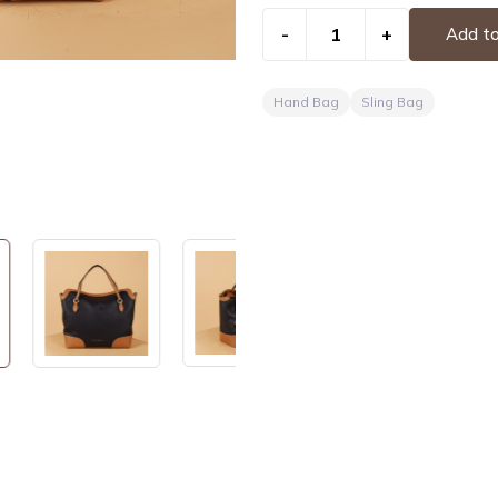
-
+
Add to
Hand Bag
Sling Bag