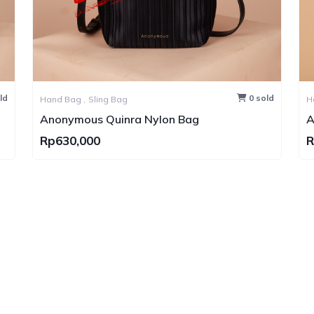
0 sold
Hand Bag ,
Sling Bag
Bag
Anonymous Cruize Swift Leather N
Rp1,000,000