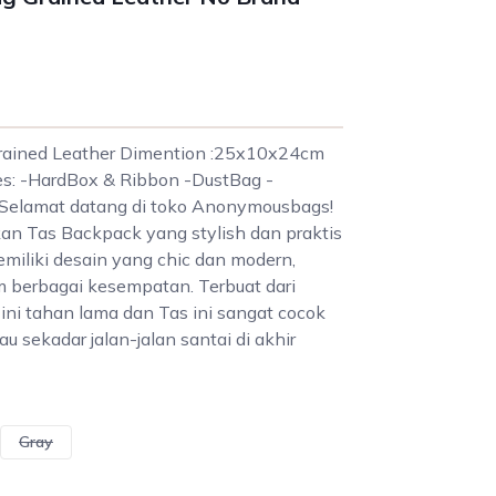
rained Leather Dimention :25x10x24cm
es: -HardBox & Ribbon -DustBag -
elamat datang di toko Anonymousbags!
 Tas Backpack yang stylish dan praktis
emiliki desain yang chic dan modern,
m berbagai kesempatan. Terbuat dari
s ini tahan lama dan Tas ini sangat cocok
u sekadar jalan-jalan santai di akhir
Gray