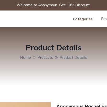
Welcome to Anonymous. Get 10% Discount.
Pro
Categories
Product Details
Home
Products
Product Details
Anonymous Rachel Ba