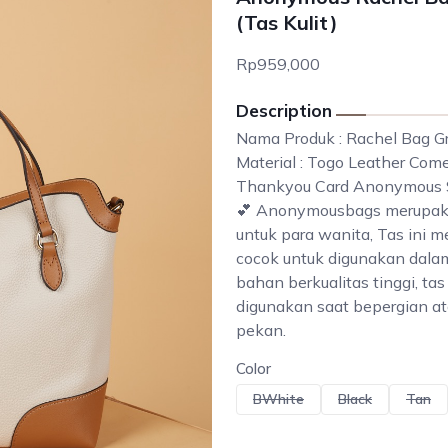
(Tas Kulit)
Rp959,000
Description
Nama Produk : Rachel Bag G
Material : Togo Leather Com
Thankyou Card Anonymous S
💕 Anonymousbags merupakan
untuk para wanita, Tas ini m
cocok untuk digunakan dala
bahan berkualitas tinggi, ta
digunakan saat bepergian ata
pekan.
Color
BWhite
Black
Tan