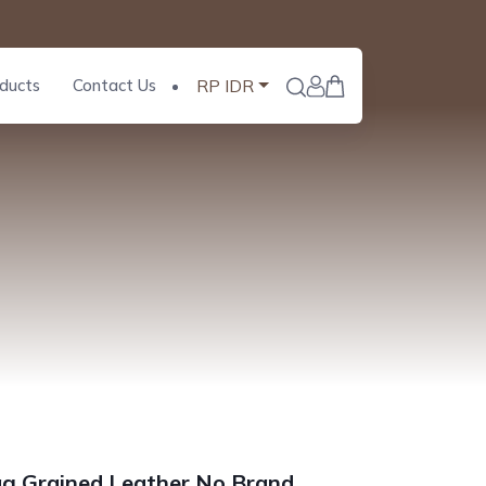
ducts
Contact Us
RP IDR
g Grained Leather No Brand