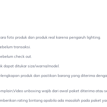
a foto produk dan produk real karena pengaruh lighting.
ebelum transaksi.
sebelum check out.
ak dapat ditukar size/warna/model.
elengkapan produk dan pastikan barang yang diterima denga
omplain,Video unboxing wajib dari awal paket diterima atau 
mberikan rating bintang apabila ada masalah pada paket yan