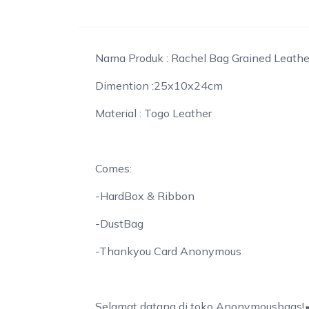
Nama Produk : Rachel Bag Grained Leath
Dimention :25x10x24cm
Material : Togo Leather
Comes:
-HardBox & Ribbon
-DustBag
-Thankyou Card Anonymous
Selamat datang di toko Anonymousbags!