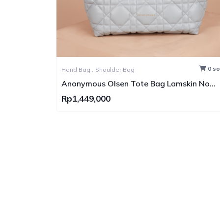
0 sold
ag
Hand Bag ,
Sling Bag
 Tote Bag Lamskin No
Anonymous Quinra Nylon 
Rp630,000