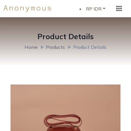
RP IDR
Product Details
Home
Products
Product Details