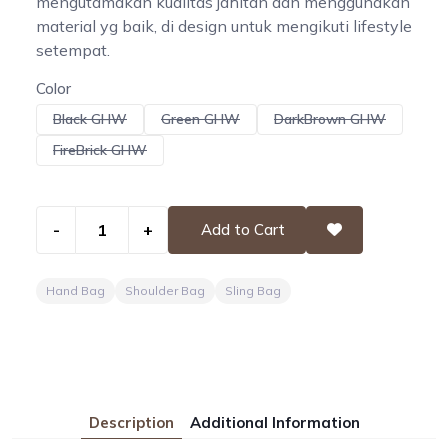
mengutamakan kualitas jahitan dan menggunakan
material yg baik, di design untuk mengikuti lifestyle
setempat.
Color
Black GHW
Green GHW
DarkBrown GHW
FireBrick GHW
-
+
Add to Cart
Hand Bag
Shoulder Bag
Sling Bag
Description
Additional Information