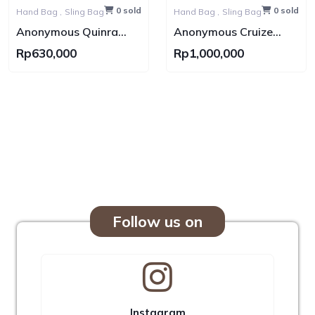
0 sold
0 sold
Hand Bag ,
Sling Bag
Hand Bag ,
Sling Bag
Anonymous Quinra
Anonymous Cruize
Nylon Bag
Swift Leather No Brand
Rp630,000
Rp1,000,000
Follow us on
Instagram