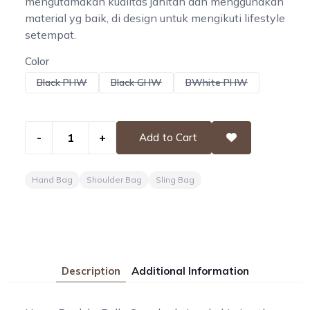
mengutamakan kualitas jahitan dan menggunakan
material yg baik, di design untuk mengikuti lifestyle
setempat.
Color
Black PHW
Black GHW
BWhite PHW
-
+
Add to Cart
Hand Bag
Shoulder Bag
Sling Bag
Description
Additional Information