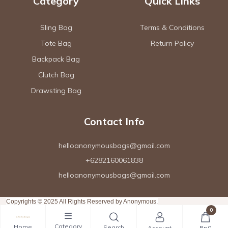
Category
Quick Links
Sling Bag
Terms & Conditions
Tote Bag
Return Policy
Backpack Bag
Clutch Bag
Drawsting Bag
Contact Info
helloanonymousbags@gmail.com
+6282160061838
helloanonymousbags@gmail.com
Copyrights © 2025 All Rights Reserved by Anonymous.
0
Category
Home
Search
Account
Rp0