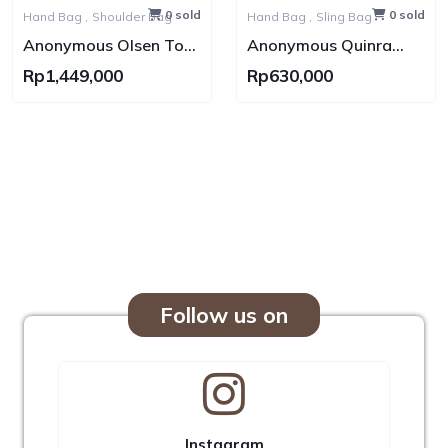
0 sold
0 sold
Hand Bag ,
Shoulder Bag
Hand Bag ,
Sling Bag
Anonymous Olsen Tote
Anonymous Quinra
Bag Lamskin No Brand
Nylon Bag
Rp1,449,000
Rp630,000
Follow us on
Instagram