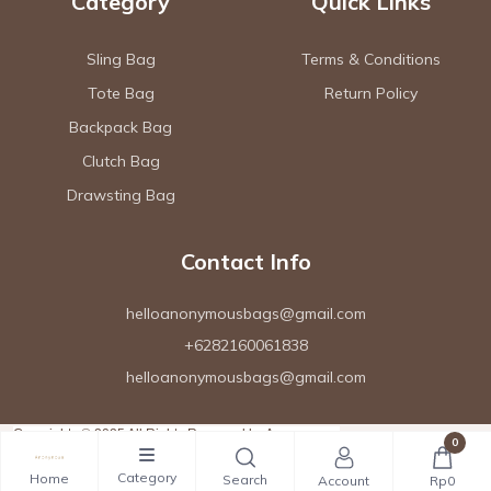
Category
Quick Links
Sling Bag
Terms & Conditions
Tote Bag
Return Policy
Backpack Bag
Clutch Bag
Drawsting Bag
Contact Info
helloanonymousbags@gmail.com
+6282160061838
helloanonymousbags@gmail.com
Copyrights © 2025 All Rights Reserved by Anonymous.
0
Category
Home
Search
Account
Rp0