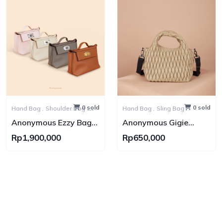
0 sold
0 sold
Hand Bag ,
Shoulder Bag ,
Hand Bag ,
Sling Bag
Sling Bag ,
Backpack Bag
Anonymous Ezzy Bag
Anonymous Gigie
2420 Swift Leather No
Nylon Bag No Brand
Rp1,900,000
Rp650,000
Brand