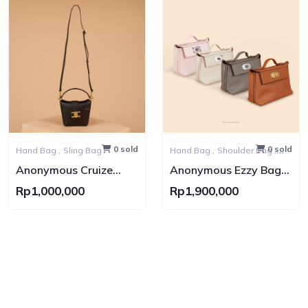
0 sold
0 sold
Hand Bag ,
Sling Bag
Hand Bag ,
Shoulder Bag ,
Sling Bag ,
Backpack Bag
Anonymous Cruize
Anonymous Ezzy Bag
Swift Leather No Brand
2420 Swift Leather No
Rp1,000,000
Rp1,900,000
Brand