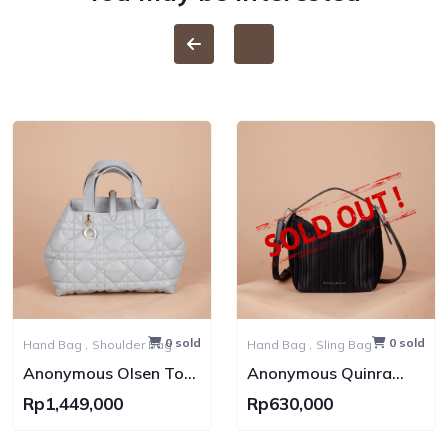
0 sold
0 sold
Hand Bag ,
Shoulder Bag
Hand Bag ,
Sling Bag
Anonymous Olsen Tote
Anonymous Quinra
Bag Lamskin No Brand
Nylon Bag
Rp1,449,000
Rp630,000