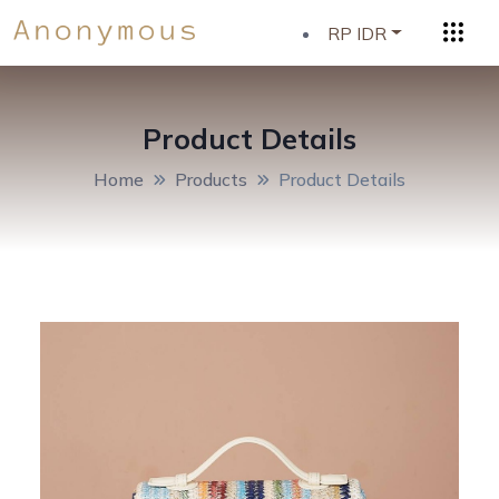
RP IDR
Product Details
Home
Products
Product Details