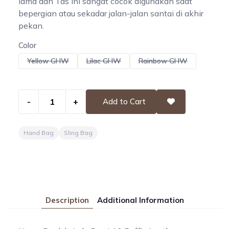
lama dan Tas ini sangat cocok digunakan saat
bepergian atau sekadar jalan-jalan santai di akhir
pekan.
Color
Yellow GHW
Lilac GHW
Rainbow GHW
-
+
Add to Cart
Hand Bag
Sling Bag
Description
Additional Information