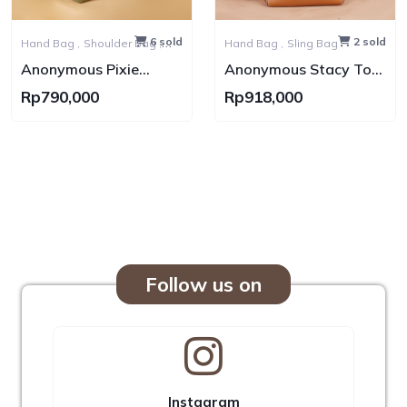
6 sold
2 sold
Hand Bag ,
Shoulder Bag ,
Hand Bag ,
Sling Bag
Sling Bag
Anonymous Pixie
Anonymous Stacy Tote
Shoulder Bag Grained
Bag Grained Leather
Rp790,000
Rp918,000
Leather No Brand
No Brand
Follow us on
Instagram