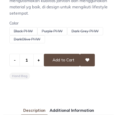
mengutamakan kualitas jahitan dan menggunakan
material yg baik, di design untuk mengikuti lifestyle
setempat.
Color
Black PHW
Purple PHW
Dark Grey PHW
DarkOlive PHW
-
+
Add to Cart
Hand Bag
Description
Additional Information