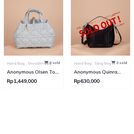
0 sold
0 sold
Hand Bag ,
Shoulder Bag
Hand Bag ,
Sling Bag
Anonymous Olsen Tote
Anonymous Quinra
Bag Lamskin No Brand
Nylon Bag
Rp1,449,000
Rp630,000