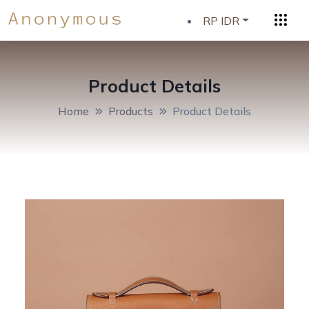
RP IDR
Product Details
Home
Products
Product Details