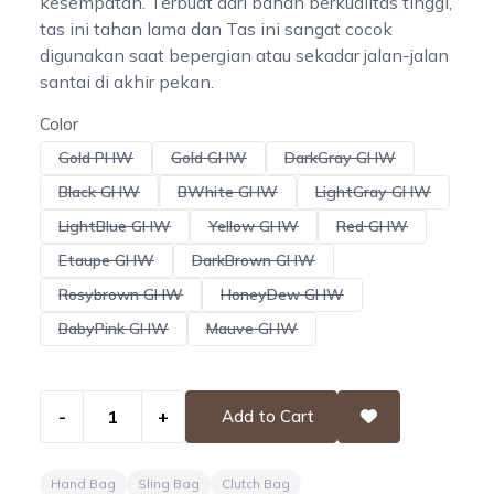
kesempatan. Terbuat dari bahan berkualitas tinggi,
tas ini tahan lama dan Tas ini sangat cocok
digunakan saat bepergian atau sekadar jalan-jalan
santai di akhir pekan.
Color
Gold PHW
Gold GHW
DarkGray GHW
Black GHW
BWhite GHW
LightGray GHW
LightBlue GHW
Yellow GHW
Red GHW
Etaupe GHW
DarkBrown GHW
Rosybrown GHW
HoneyDew GHW
BabyPink GHW
Mauve GHW
-
+
Add to Cart
Hand Bag
Sling Bag
Clutch Bag