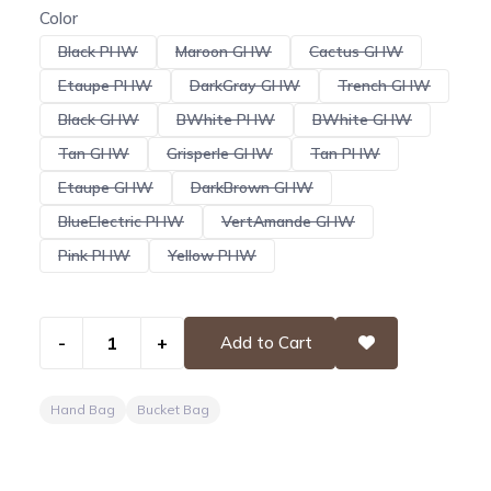
Color
Black PHW
Maroon GHW
Cactus GHW
Etaupe PHW
DarkGray GHW
Trench GHW
Black GHW
BWhite PHW
BWhite GHW
Tan GHW
Grisperle GHW
Tan PHW
Etaupe GHW
DarkBrown GHW
BlueElectric PHW
VertAmande GHW
Pink PHW
Yellow PHW
-
+
Add to Cart
Hand Bag
Bucket Bag