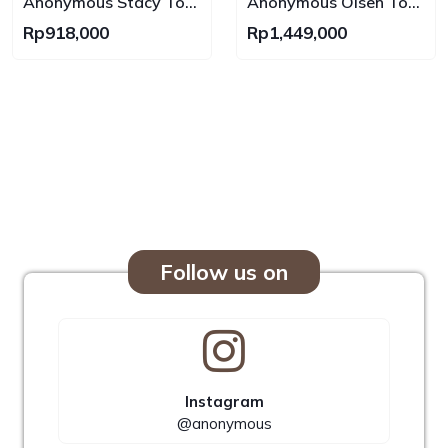
Anonymous Stacy Tote
Anonymous Olsen Tote
Bag Grained Leather
Bag Lamskin No Brand
Rp918,000
Rp1,449,000
No Brand
Follow us on
Instagram
@anonymous