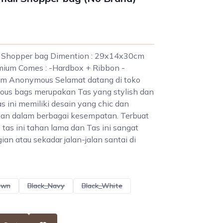
l Shopper bag Dimention : 29x14x30cm
mium Comes : -Hardbox + Ribbon -
om Anonymous Selamat datang di toko
s bags merupakan Tas yang stylish dan
as ini memiliki desain yang chic dan
kan dalam berbagai kesempatan. Terbuat
, tas ini tahan lama dan Tas ini sangat
an atau sekadar jalan-jalan santai di
own
Black_Navy
Black_White