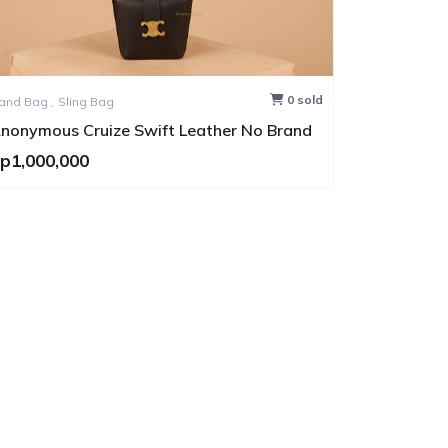
0 sold
Hand Bag ,
Shoulder Bag ,
Sling Bag ,
Backpack Bag
Anonymous Ezzy Bag 2420 Swift Leather
Ano
No Brand
Rp1,900,000
Rp