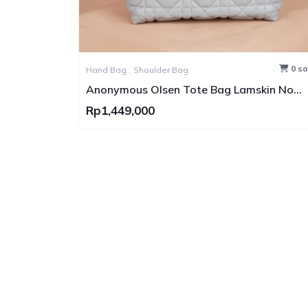
0 sold
Hand Bag ,
Sling Bag
g Lamskin No
Anonymous Quinra Nylon Bag
Rp630,000