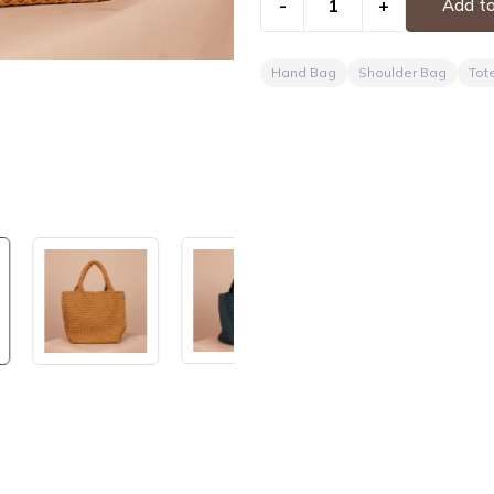
-
+
Add to
Hand Bag
Shoulder Bag
Tot