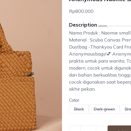
Rp800,000
Description
Nama Produk : Naomie smal
Material : Scuba Canvas Pre
Dustbag -Thankyou Card Fr
Anonymousbags!💕 Anonymou
praktis untuk para wanita, T
modern, cocok untuk diguna
dari bahan berkualitas tinggi
cocok digunakan saat bepergi
akhir pekan.
Color
Black
Dark green
Br