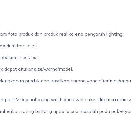
a foto produk dan produk real karena pengaruh lighting.
ebelum transaksi.
sebelum check out.
ak dapat ditukar size/warna/model.
elengkapan produk dan pastikan barang yang diterima denga
omplain,Video unboxing wajib dari awal paket diterima atau 
mberikan rating bintang apabila ada masalah pada paket yan