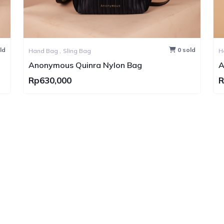
0 sold
0 sold
Hand Bag ,
Sling Bag
Anonymous Cruize Swift Leather No Brand
Rp1,000,000