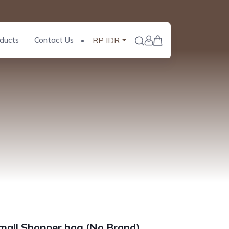
ducts
Contact Us
RP IDR
all Shopper bag (No Brand)